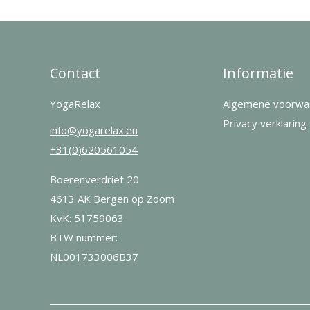
Contact
Informatie
YogaRelax
Algemene voorwa
Privacy verklaring
info@yogarelax.eu
+31(0)620561054
Boerenverdriet 20
4613 AK Bergen op Zoom
KvK: 51759063
BTW nummer:
NL001733006B37