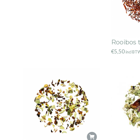
Rooibos 
€
5,50
incl BT