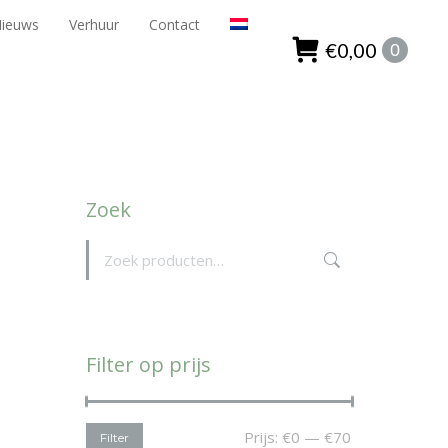
Nieuws
Verhuur
Contact
ieuws
Verhuur
Contact
€
0,00
0
€
0,00
0
Zoek
Filter op prijs
Min.
Max.
Prijs:
€0
—
€70
Filter