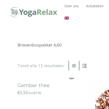
Over ons
Activiteiten
Over ons
Activiteiten
Brievenbuspakket 4,60
Toont alle 12 resultaten
Gember thee
€
5,50
incl BTW