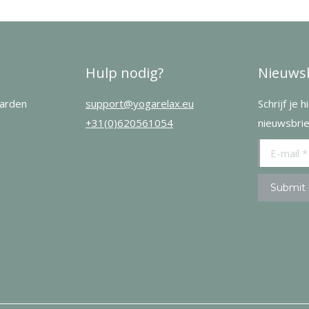
Hulp nodig?
Nieuwsb
arden
support@yogarelax.eu
Schrijf je 
+31(0)620561054
nieuwsbrie
E-mail *
Submit