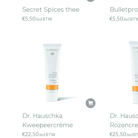
Secret Spices thee
Bulletpro
€
5,50
€
5,50
incl BTW
incl BT
Dr. Hauschka
Dr. Haus
Kweepeercrème
Rozencre
€
22,50
€
25,50
incl BTW
incl 