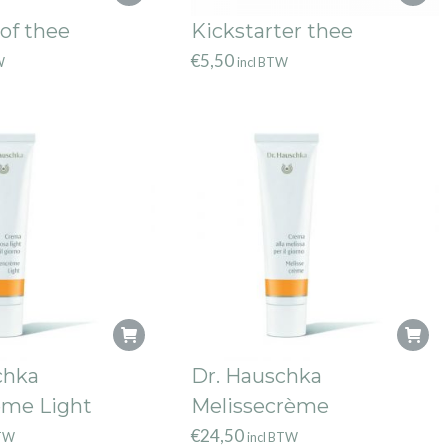
of thee
Kickstarter thee
€
5,50
W
incl BTW
chka
Dr. Hauschka
me Light
Melissecrème
€
24,50
BTW
incl BTW