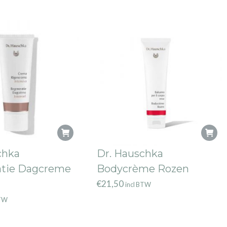
chka
Dr. Hauschka
atie Dagcreme
Bodycrème Rozen
€
21,50
incl BTW
BTW