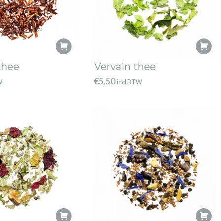
thee
Vervain thee
€
5,50
W
incl BTW