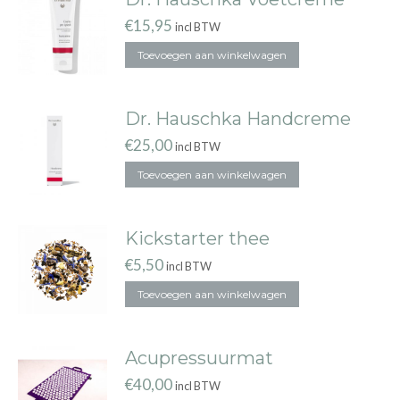
€
15,95
incl BTW
Toevoegen aan winkelwagen
Dr. Hauschka Handcreme
€
25,00
incl BTW
Toevoegen aan winkelwagen
Kickstarter thee
€
5,50
incl BTW
Toevoegen aan winkelwagen
Acupressuurmat
€
40,00
incl BTW