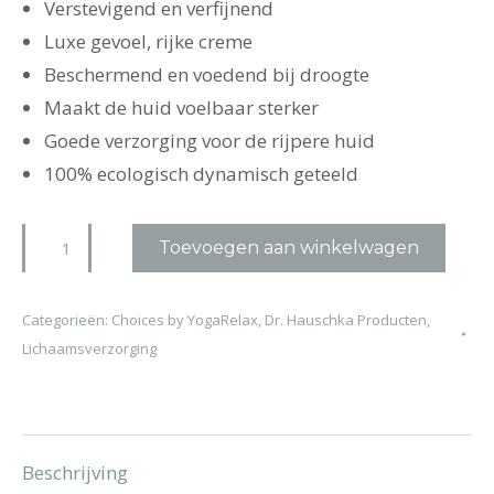
Verstevigend en verfijnend
Luxe gevoel, rijke creme
Beschermend en voedend bij droogte
Maakt de huid voelbaar sterker
Goede verzorging voor de rijpere huid
100% ecologisch dynamisch geteeld
Dr.
Toevoegen aan winkelwagen
Hauschka
Regeneratie
Categorieën:
Choices by YogaRelax
,
Dr. Hauschka Producten
,
Dagcreme
Lichaamsverzorging
Intensief
aantal
Beschrijving