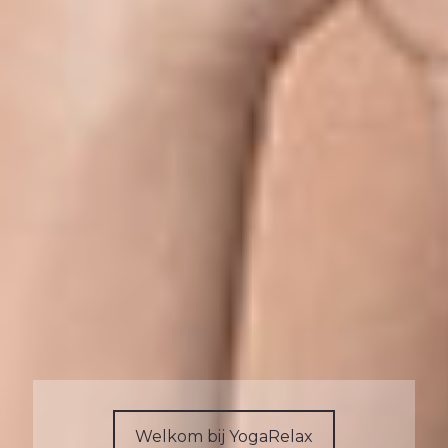
Welkom bij YogaRelax