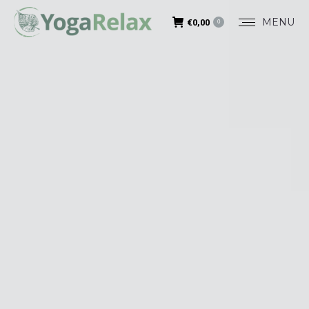
MENU
€
0,00
0