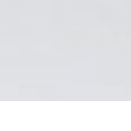
Over YogaRelax