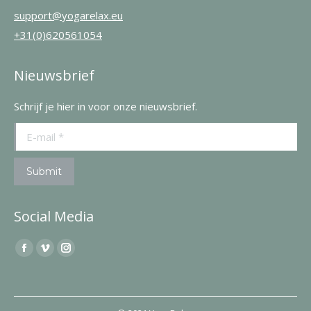
support@yogarelax.eu
+31(0)620561054
Nieuwsbrief
Schrijf je hier in voor onze nieuwsbrief.
E-mail *
Submit
Social Media
Find us on:
Facebook
Vimeo
Instagram
page
page
page
opens
opens
opens
in
in
in