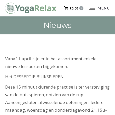
MENU
€
0,00
0
Nieuws
You are here:
Vanaf 1 april zijn er in het assortiment enkele
nieuwe lessoorten bijgekomen.
Het DESSERTJE BUIKSPIEREN
Deze 15 minuut durende practise is ter versteviging
van de buikspieren, ontzien van de rug.
Aaneengesloten afwisselende oefeningen. Iedere
maandag, woensdag en donderdagavond 21.15u-