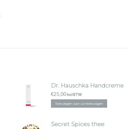
t
Dr. Hauschka Handcreme
€
25,00
incl BTW
Toevoegen aan winkelwagen
Secret Spices thee