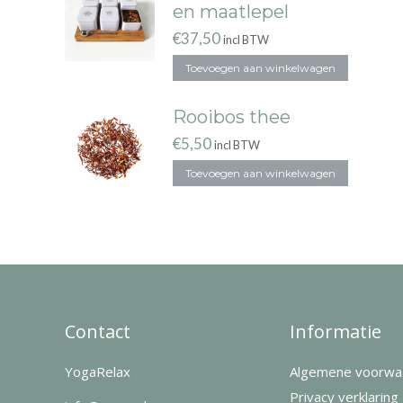
en maatlepel
€
37,50
incl BTW
Toevoegen aan winkelwagen
Rooibos thee
€
5,50
incl BTW
Toevoegen aan winkelwagen
Contact
Informatie
YogaRelax
Algemene voorwa
Privacy verklaring