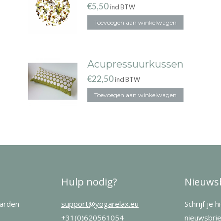
€
5,50
incl BTW
Toevoegen aan winkelwagen
Acupressuurkussen
€
22,50
incl BTW
Toevoegen aan winkelwagen
Hulp nodig?
Nieuwsb
arden
support@yogarelax.eu
Schrijf je 
+31(0)620561054
nieuwsbrie