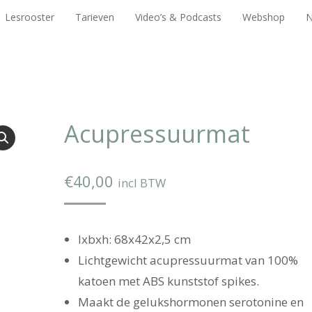
Lesrooster
Tarieven
Video’s & Podcasts
Webshop
Lesrooster
Tarieven
Video’s & Podcasts
Webshop
N
Acupressuurmat
€
40,00
incl BTW
lxbxh: 68x42x2,5 cm
Lichtgewicht acupressuurmat van 100%
katoen met ABS kunststof spikes.
Maakt de gelukshormonen serotonine en