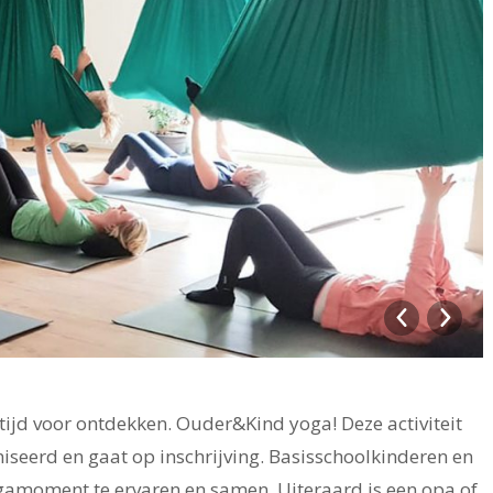
t, tijd voor ontdekken. Ouder&Kind yoga! Deze activiteit
iseerd en gaat op inschrijving. Basisschoolkinderen en
ogamoment te ervaren en samen. Uiteraard is een opa of