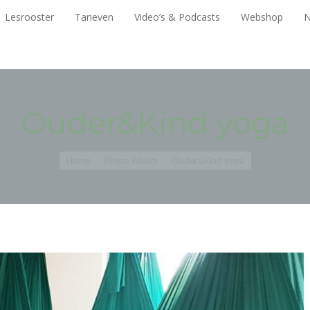
Lesrooster
Tarieven
Video’s & Podcasts
Webshop
Lesrooster
Tarieven
Video’s & Podcasts
Webshop
N
Ouder&Kind yoga
You are here:
Home
Photo Album
Ouder&Kind yoga