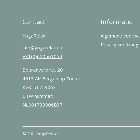
Contact
Informatie
YogaRelax
Algemene voorwa
Privacy verklaring
info@yogarelax.eu
+31(0)620561054
Boerenverdriet 20
4613 AK Bergen op Zoom
KvK: 51759063
BTW nummer:
NL001733006B37
© 2021 YogaRelax