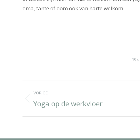
oma, tante of oom ook van harte welkom.
19 
Album
VORIGE
navigation
Yoga op de werkvloer
Previous
album: