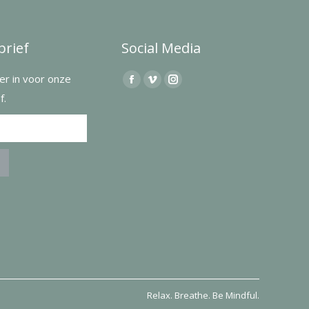
rief
Social Media
hier in voor onze
Find us on:
Facebook
Vimeo
Instagram
f.
page
page
page
opens
opens
opens
in
in
in
new
new
new
window
window
window
Relax. Breathe. Be Mindful.