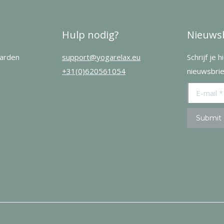
Hulp nodig?
Nieuwsb
arden
support@yogarelax.eu
Schrijf je 
+31(0)620561054
nieuwsbrie
E-mail *
Submit