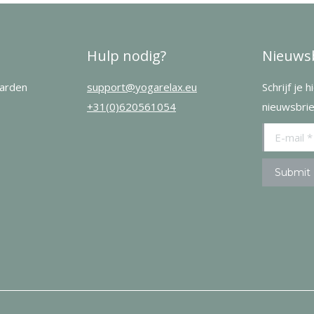
Hulp nodig?
Nieuwsb
arden
support@yogarelax.eu
Schrijf je 
+31(0)620561054
nieuwsbrie
E-mail *
Submit