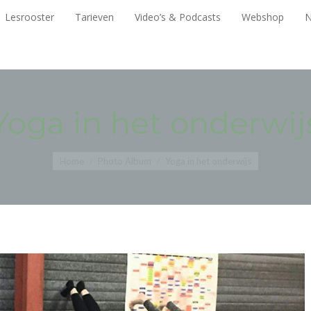
Lesrooster
Tarieven
Video’s & Podcasts
Webshop
Lesrooster
Tarieven
Video’s & Podcasts
Webshop
N
Yoga in het onderwij
You are here:
Home
Photo Album
Yoga in het onderwijs