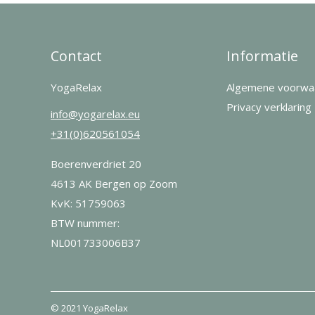
Contact
Informatie
YogaRelax
Algemene voorwa
Privacy verklaring
info@yogarelax.eu
+31(0)620561054
Boerenverdriet 20
4613 AK Bergen op Zoom
KvK: 51759063
BTW nummer:
NL001733006B37
© 2021 YogaRelax