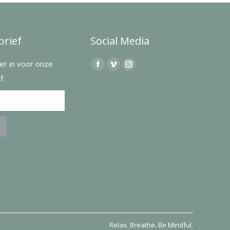
rief
Social Media
hier in voor onze
Find us on:
Facebook
Vimeo
Instagram
f.
page
page
page
opens
opens
opens
in
in
in
new
new
new
window
window
window
Relax. Breathe. Be Mindful.