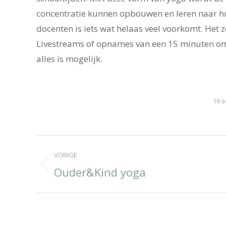
concentratie kunnen opbouwen en leren naar hun
docenten is iets wat helaas veel voorkomt. Het 
Livestreams of opnames van een 15 minuten om
alles is mogelijk.
19 
Album
VORIGE
navigation
Ouder&Kind yoga
Previous
album: