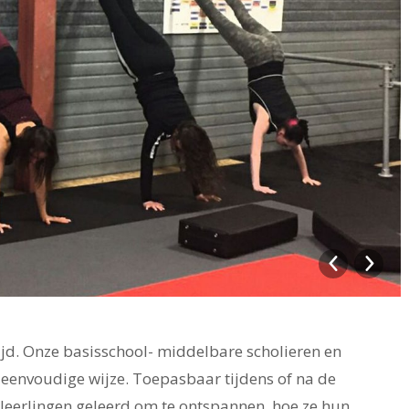
ijd.
Onze basisschool- middelbare scholieren en
 eenvoudige wijze. Toepasbaar tijdens of na de
leerlingen geleerd om te ontspannen, hoe ze hun