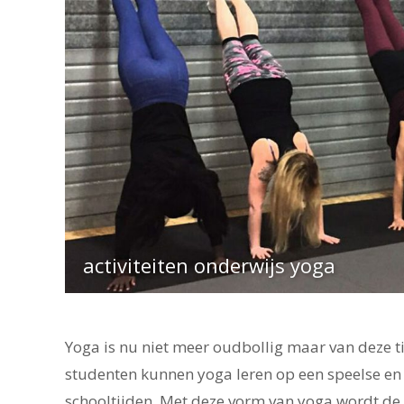
activiteiten onderwijs yoga
Yoga is nu niet meer oudbollig maar van deze t
studenten kunnen yoga leren op een speelse en
schooltijden. Met deze vorm van yoga wordt de 