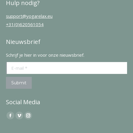
Hulp nodig?
support@yogarelax.eu
+31(0)620561054
Nieuwsbrief
Schrijf je hier in voor onze nieuwsbrief.
E-mail *
Submit
Social Media
Find us on:
Facebook
Vimeo
Instagram
page
page
page