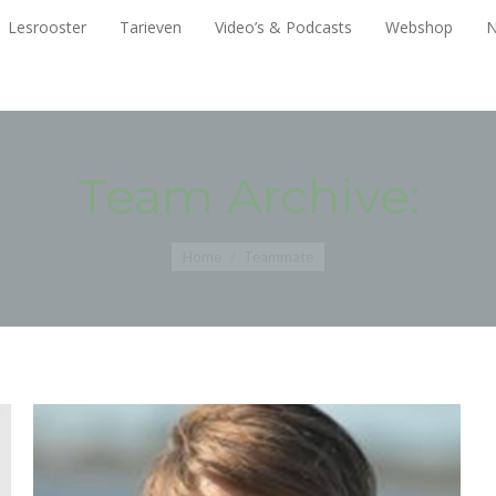
Lesrooster
Tarieven
Video’s & Podcasts
Webshop
Lesrooster
Tarieven
Video’s & Podcasts
Webshop
N
Team Archive:
You are here:
Home
Teammate