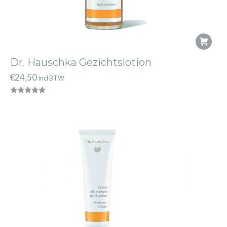
Dr. Hauschka Gezichtslotion
€
24,50
incl BTW
Gewaardeerd
5.00
uit 5