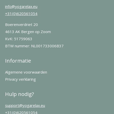
info@yogarelax.eu
+31(0)620561054
Boerenverdriet 20
4613 AK Bergen op Zoom
KvK: 51759063
BTW nummer: NL001733006B37
Informatie
Algemene voorwaarden
Privacy verklaring
Hulp nodig?
support@yogarelax.eu
+31(0)620561054