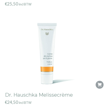
€
25,50
incl BTW
Dr. Hauschka Melissecrème
€
24,50
incl BTW