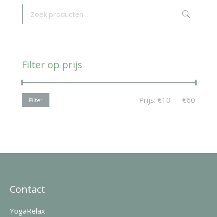
Filter op prijs
Min.
Max.
Prijs:
€10
—
€60
Filter
prijs
prijs
Contact
YogaRelax