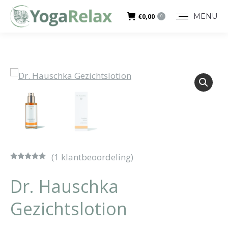
MENU
€
0,00
0
(
1
klantbeoordeling)
Gewaardeerd
1
5.00
op 5
Dr. Hauschka
gebaseerd
op
klantbeoordeling
Gezichtslotion