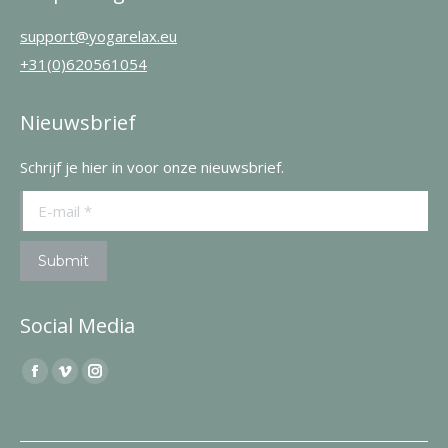
support@yogarelax.eu
+31(0)620561054
Nieuwsbrief
Schrijf je hier in voor onze nieuwsbrief.
E-mail *
Submit
Social Media
Find us on:
Facebook
Vimeo
Instagram
page
page
page
opens
opens
opens