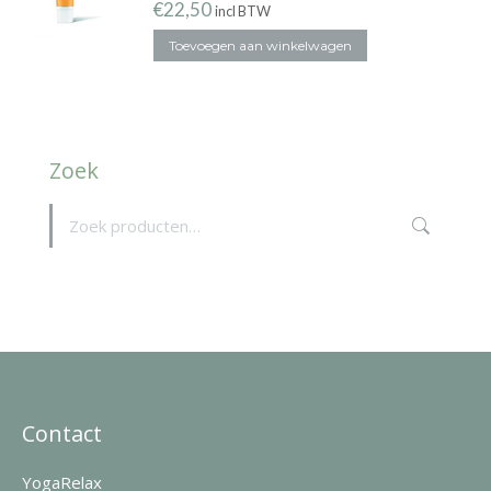
€
22,50
incl BTW
Toevoegen aan winkelwagen
Zoek
Contact
YogaRelax