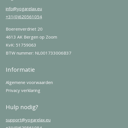
info@yogarelax.eu
+31(0)620561054
Boerenverdriet 20
4613 AK Bergen op Zoom
KvK: 51759063
BTW nummer: NL001733006B37
Informatie
Algemene voorwaarden
Privacy verklaring
Hulp nodig?
support@yogarelax.eu
+31(0)620561054