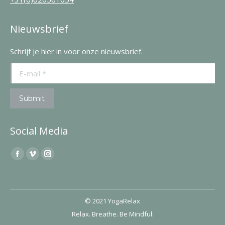
Nieuwsbrief
Schrijf je hier in voor onze nieuwsbrief.
E-mail *
Submit
Social Media
Find us on:
Facebook
Vimeo
Instagram
page
page
page
opens
opens
opens
in
in
in
© 2021 YogaRelax
new
new
new
Relax. Breathe. Be Mindful.
window
window
window