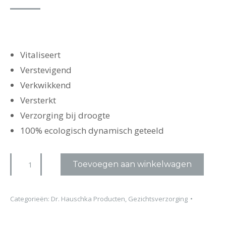
Vitaliseert
Verstevigend
Verkwikkend
Versterkt
Verzorging bij droogte
100% ecologisch dynamisch geteeld
Dr.
Toevoegen aan winkelwagen
Hauschka
Regeneratie
Categorieën:
Dr. Hauschka Producten
,
Gezichtsverzorging
Serum
aantal